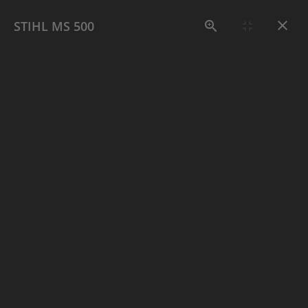
≡
Menu
STIHL MS 500
Aktuelle Seite:
Home
Holztechnik
Holztechnik
Motorsägen, Kettensägen (Akku u.
Benzin)
Motorsägen-Zubehör, Schutzkleidung